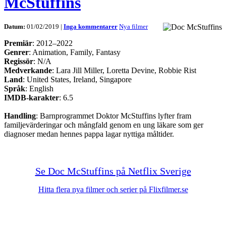
McStuffins
Datum:
01/02/2019 |
Inga kommentarer
Nya filmer
Premiär
: 2012–2022
Genrer
: Animation, Family, Fantasy
Regissör
: N/A
Medverkande
: Lara Jill Miller, Loretta Devine, Robbie Rist
Land
: United States, Ireland, Singapore
Språk
: English
IMDB-karakter
: 6.5
Handling
: Barnprogrammet Doktor McStuffins lyfter fram
familjevärderingar och mångfald genom en ung läkare som ger
diagnoser medan hennes pappa lagar nyttiga måltider.
Se Doc McStuffins på Netflix Sverige
Hitta flera nya filmer och serier på Flixfilmer.se