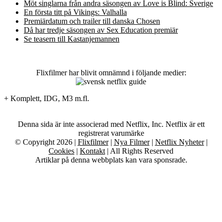
Möt singlarna från andra säsongen av Love is Blind: Sverige
En första titt på Vikings: Valhalla
Premiärdatum och trailer till danska Chosen
Då har tredje säsongen av Sex Education premiär
Se teasern till Kastanjemannen
Flixfilmer har blivit omnämnd i följande medier:
+ Komplett, IDG, M3 m.fl.
Denna sida är inte associerad med Netflix, Inc. Netflix är ett
registrerat varumärke
© Copyright 2026 |
Flixfilmer
|
Nya Filmer
|
Netflix Nyheter
|
Cookies
|
Kontakt
| All Rights Reserved
Artiklar på denna webbplats kan vara sponsrade.