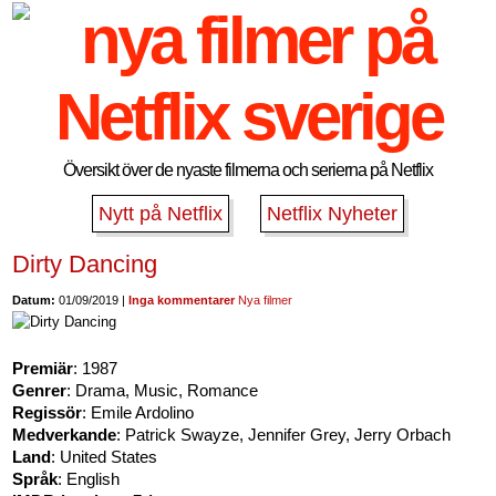
Översikt över de nyaste filmerna och serierna på Netflix
Nytt på Netflix
Netflix Nyheter
Dirty Dancing
Datum:
01/09/2019 |
Inga kommentarer
Nya filmer
Premiär
: 1987
Genrer
: Drama, Music, Romance
Regissör
: Emile Ardolino
Medverkande
: Patrick Swayze, Jennifer Grey, Jerry Orbach
Land
: United States
Språk
: English