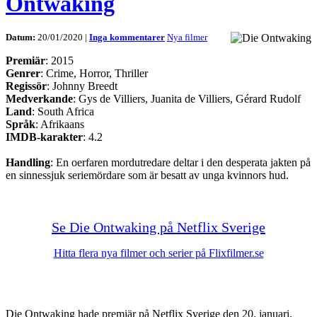
Ontwaking
Datum:
20/01/2020 |
Inga kommentarer
Nya filmer
Premiär
: 2015
Genrer
: Crime, Horror, Thriller
Regissör
: Johnny Breedt
Medverkande
: Gys de Villiers, Juanita de Villiers, Gérard Rudolf
Land
: South Africa
Språk
: Afrikaans
IMDB-karakter
: 4.2
Handling
: En oerfaren mordutredare deltar i den desperata jakten på
en sinnessjuk seriemördare som är besatt av unga kvinnors hud.
Se Die Ontwaking på Netflix Sverige
Hitta flera nya filmer och serier på Flixfilmer.se
Die Ontwaking hade premiär på Netflix Sverige den 20. januari,