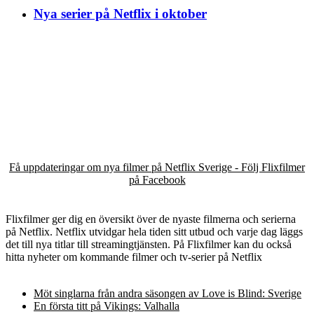
Nya serier på Netflix i oktober
Få uppdateringar om nya filmer på Netflix Sverige - Följ Flixfilmer
på Facebook
Flixfilmer ger dig en översikt över de nyaste filmerna och serierna
på Netflix. Netflix utvidgar hela tiden sitt utbud och varje dag läggs
det till nya titlar till streamingtjänsten. På Flixfilmer kan du också
hitta nyheter om kommande filmer och tv-serier på Netflix
Möt singlarna från andra säsongen av Love is Blind: Sverige
En första titt på Vikings: Valhalla