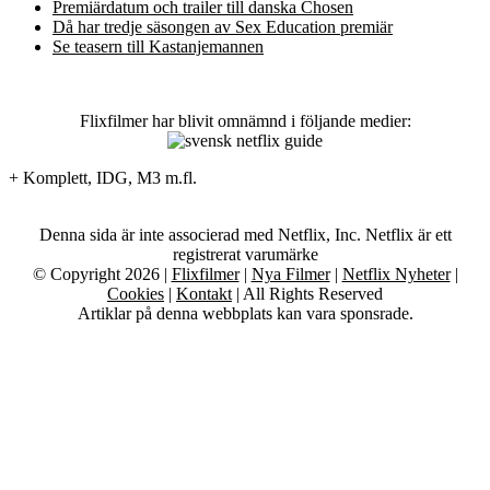
Premiärdatum och trailer till danska Chosen
Då har tredje säsongen av Sex Education premiär
Se teasern till Kastanjemannen
Flixfilmer har blivit omnämnd i följande medier:
+ Komplett, IDG, M3 m.fl.
Denna sida är inte associerad med Netflix, Inc. Netflix är ett
registrerat varumärke
© Copyright 2026 |
Flixfilmer
|
Nya Filmer
|
Netflix Nyheter
|
Cookies
|
Kontakt
| All Rights Reserved
Artiklar på denna webbplats kan vara sponsrade.