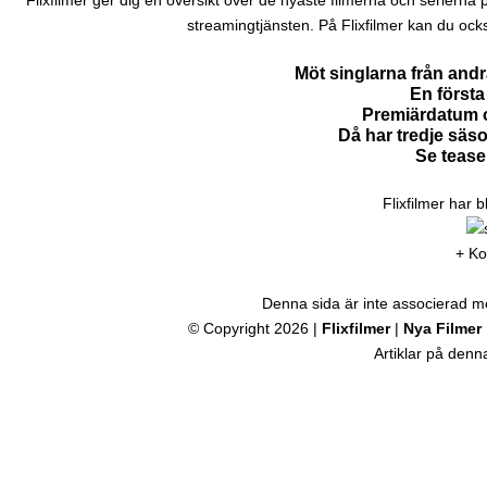
Flixfilmer ger dig en översikt över de nyaste filmerna och serierna på N
streamingtjänsten. På Flixfilmer kan du ock
Möt singlarna från and
En första 
Premiärdatum o
Då har tredje säs
Se tease
Flixfilmer har 
+ Ko
Denna sida är inte associerad med
© Copyright 2026 |
Flixfilmer
|
Nya Filmer
Artiklar på den