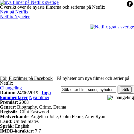
Översikt över de nyaste filmerna och serierna på Netflix
Nytt på Netflix
Netflix Nyheter
Följ Flixfilmer på Facebook
- Få nyheter om nya filmer och serier på
Netflix
Changeling
Datum:
24/06/2019 |
Inga
kommentarer
Nya filmer
Premiär
: 2008
Genrer
: Biography, Crime, Drama
Regissör
: Clint Eastwood
Medverkande
: Angelina Jolie, Colm Feore, Amy Ryan
Land
: United States
Språk
: English
IMDB-karakter
: 7.7