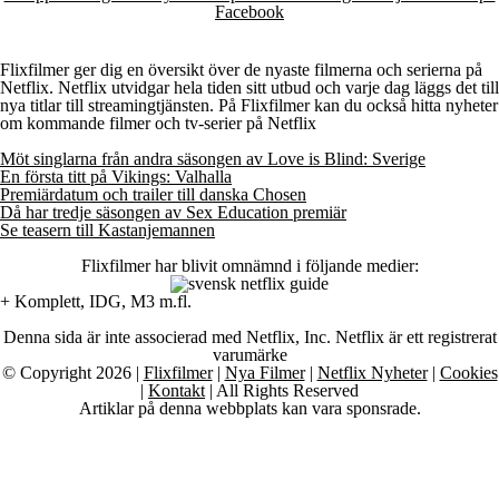
Facebook
Flixfilmer ger dig en översikt över de nyaste filmerna och serierna på
Netflix. Netflix utvidgar hela tiden sitt utbud och varje dag läggs det till
nya titlar till streamingtjänsten. På Flixfilmer kan du också hitta nyheter
om kommande filmer och tv-serier på Netflix
Möt singlarna från andra säsongen av Love is Blind: Sverige
En första titt på Vikings: Valhalla
Premiärdatum och trailer till danska Chosen
Då har tredje säsongen av Sex Education premiär
Se teasern till Kastanjemannen
Flixfilmer har blivit omnämnd i följande medier:
+ Komplett, IDG, M3 m.fl.
Denna sida är inte associerad med Netflix, Inc. Netflix är ett registrerat
varumärke
© Copyright 2026 |
Flixfilmer
|
Nya Filmer
|
Netflix Nyheter
|
Cookies
|
Kontakt
| All Rights Reserved
Artiklar på denna webbplats kan vara sponsrade.