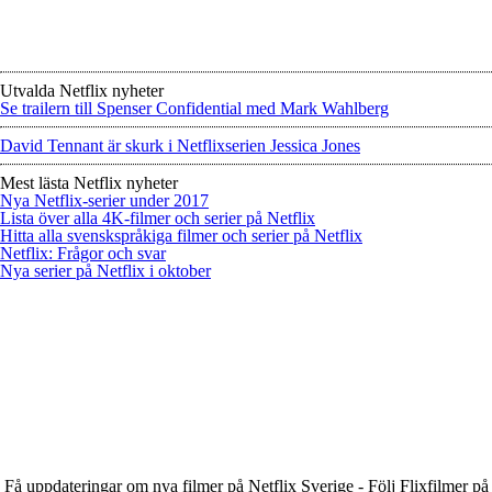
Utvalda Netflix nyheter
Se trailern till Spenser Confidential med Mark Wahlberg
David Tennant är skurk i Netflixserien Jessica Jones
Mest lästa Netflix nyheter
Nya Netflix-serier under 2017
Lista över alla 4K-filmer och serier på Netflix
Hitta alla svenskspråkiga filmer och serier på Netflix
Netflix: Frågor och svar
Nya serier på Netflix i oktober
Få uppdateringar om nya filmer på Netflix Sverige - Följ Flixfilmer på