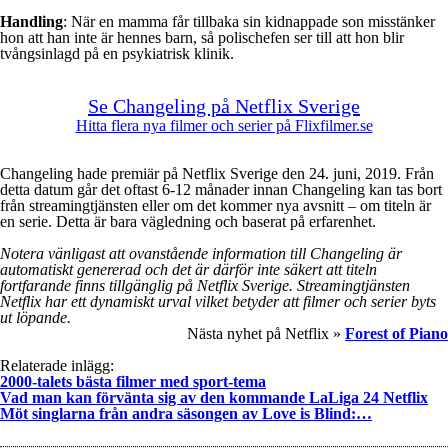
Handling
: När en mamma får tillbaka sin kidnappade son misstänker
hon att han inte är hennes barn, så polischefen ser till att hon blir
tvångsinlagd på en psykiatrisk klinik.
Se Changeling på Netflix Sverige
Hitta flera nya filmer och serier på Flixfilmer.se
Changeling hade premiär på Netflix Sverige den 24. juni, 2019. Från
detta datum går det oftast 6-12 månader innan Changeling kan tas bort
från streamingtjänsten eller om det kommer nya avsnitt – om titeln är
en serie. Detta är bara vägledning och baserat på erfarenhet.
Notera vänligast att ovanstående information till Changeling är
automatiskt genererad och det är därför inte säkert att titeln
fortfarande finns tillgänglig på Netflix Sverige. Streamingtjänsten
Netflix har ett dynamiskt urval vilket betyder att filmer och serier byts
ut löpande.
Nästa nyhet på Netflix »
Forest of Piano
Relaterade inlägg:
2000-talets bästa filmer med sport-tema
Vad man kan förvänta sig av den kommande LaLiga 24 Netflix
Möt singlarna från andra säsongen av Love is Blind:…