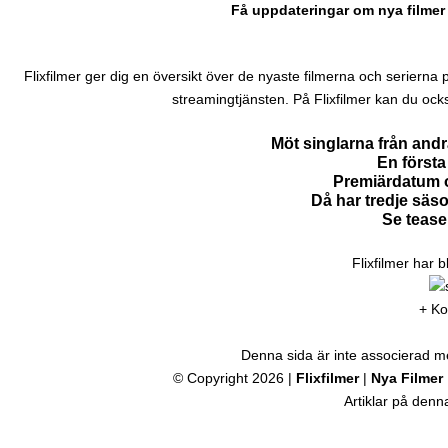
Få uppdateringar om nya filmer 
Flixfilmer ger dig en översikt över de nyaste filmerna och serierna på N
streamingtjänsten. På Flixfilmer kan du ock
Möt singlarna från and
En första 
Premiärdatum o
Då har tredje säs
Se tease
Flixfilmer har 
+ Ko
Denna sida är inte associerad med
© Copyright 2026 |
Flixfilmer
|
Nya Filmer
Artiklar på den