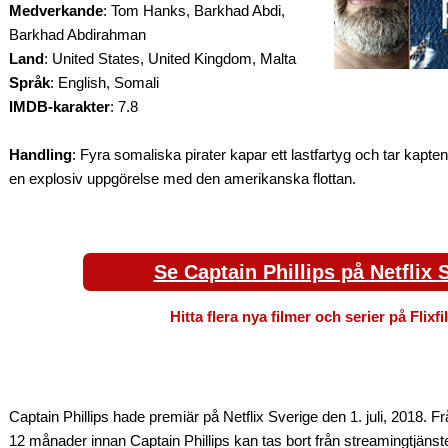
Medverkande
: Tom Hanks, Barkhad Abdi,
Barkhad Abdirahman
Land
: United States, United Kingdom, Malta
Språk
: English, Somali
IMDB-karakter
: 7.8
Handling
: Fyra somaliska pirater kapar ett lastfartyg och tar kaptene
en explosiv uppgörelse med den amerikanska flottan.
Se Captain Phillips på Netflix 
Hitta flera nya filmer och serier på Flixf
Captain Phillips hade premiär på Netflix Sverige den 1. juli, 2018. Fr
12 månader innan Captain Phillips kan tas bort från streamingtjäns