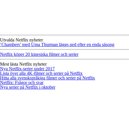
Utvalda Netflix nyheter
‘Chambers’ med Uma Thurman läggs ned efter en enda säsong
Netflix köper 20 kinesiska filmer och serier
Mest lästa Netflix nyheter
Nya Netflix-serier under 2017
Lista över alla 4K-filmer och serier på Netflix
Hitta alla svenskspråkiga filmer och serier på Netflix
Netflix: Frågor och svar
Nya serier på Netflix i oktober