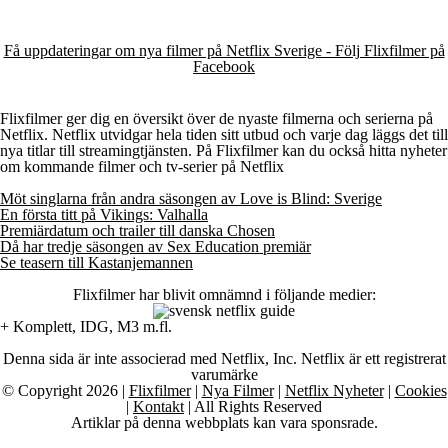
Få uppdateringar om nya filmer på Netflix Sverige - Följ Flixfilmer på
Facebook
Flixfilmer ger dig en översikt över de nyaste filmerna och serierna på
Netflix. Netflix utvidgar hela tiden sitt utbud och varje dag läggs det till
nya titlar till streamingtjänsten. På Flixfilmer kan du också hitta nyheter
om kommande filmer och tv-serier på Netflix
Möt singlarna från andra säsongen av Love is Blind: Sverige
En första titt på Vikings: Valhalla
Premiärdatum och trailer till danska Chosen
Då har tredje säsongen av Sex Education premiär
Se teasern till Kastanjemannen
Flixfilmer har blivit omnämnd i följande medier:
+ Komplett, IDG, M3 m.fl.
Denna sida är inte associerad med Netflix, Inc. Netflix är ett registrerat
varumärke
© Copyright 2026 |
Flixfilmer
|
Nya Filmer
|
Netflix Nyheter
|
Cookies
|
Kontakt
| All Rights Reserved
Artiklar på denna webbplats kan vara sponsrade.