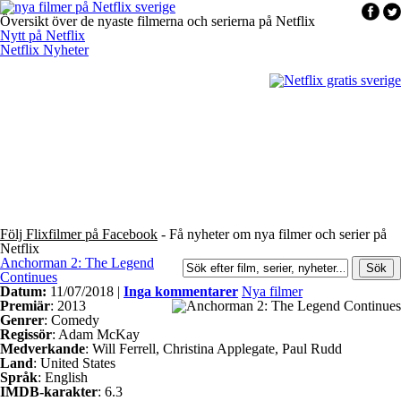
Översikt över de nyaste filmerna och serierna på Netflix
Nytt på Netflix
Netflix Nyheter
Följ Flixfilmer på Facebook
- Få nyheter om nya filmer och serier på
Netflix
Anchorman 2: The Legend
Continues
Datum:
11/07/2018 |
Inga kommentarer
Nya filmer
Premiär
: 2013
Genrer
: Comedy
Regissör
: Adam McKay
Medverkande
: Will Ferrell, Christina Applegate, Paul Rudd
Land
: United States
Språk
: English
IMDB-karakter
: 6.3