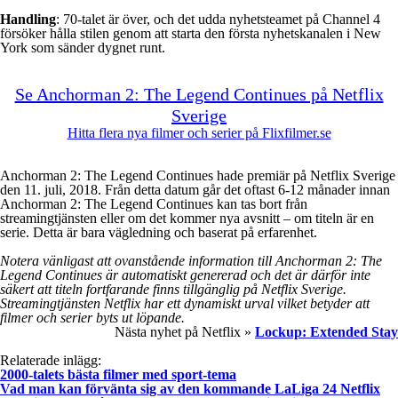
Handling
: 70-talet är över, och det udda nyhetsteamet på Channel 4
försöker hålla stilen genom att starta den första nyhetskanalen i New
York som sänder dygnet runt.
Se Anchorman 2: The Legend Continues på Netflix
Sverige
Hitta flera nya filmer och serier på Flixfilmer.se
Anchorman 2: The Legend Continues hade premiär på Netflix Sverige
den 11. juli, 2018. Från detta datum går det oftast 6-12 månader innan
Anchorman 2: The Legend Continues kan tas bort från
streamingtjänsten eller om det kommer nya avsnitt – om titeln är en
serie. Detta är bara vägledning och baserat på erfarenhet.
Notera vänligast att ovanstående information till Anchorman 2: The
Legend Continues är automatiskt genererad och det är därför inte
säkert att titeln fortfarande finns tillgänglig på Netflix Sverige.
Streamingtjänsten Netflix har ett dynamiskt urval vilket betyder att
filmer och serier byts ut löpande.
Nästa nyhet på Netflix »
Lockup: Extended Stay
Relaterade inlägg:
2000-talets bästa filmer med sport-tema
Vad man kan förvänta sig av den kommande LaLiga 24 Netflix