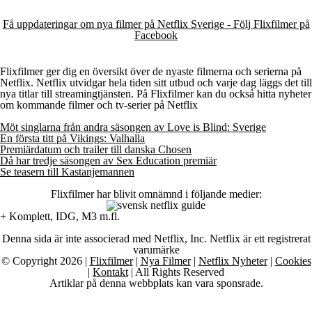
Få uppdateringar om nya filmer på Netflix Sverige - Följ Flixfilmer på
Facebook
Flixfilmer ger dig en översikt över de nyaste filmerna och serierna på
Netflix. Netflix utvidgar hela tiden sitt utbud och varje dag läggs det till
nya titlar till streamingtjänsten. På Flixfilmer kan du också hitta nyheter
om kommande filmer och tv-serier på Netflix
Möt singlarna från andra säsongen av Love is Blind: Sverige
En första titt på Vikings: Valhalla
Premiärdatum och trailer till danska Chosen
Då har tredje säsongen av Sex Education premiär
Se teasern till Kastanjemannen
Flixfilmer har blivit omnämnd i följande medier:
+ Komplett, IDG, M3 m.fl.
Denna sida är inte associerad med Netflix, Inc. Netflix är ett registrerat
varumärke
© Copyright 2026 |
Flixfilmer
|
Nya Filmer
|
Netflix Nyheter
|
Cookies
|
Kontakt
| All Rights Reserved
Artiklar på denna webbplats kan vara sponsrade.