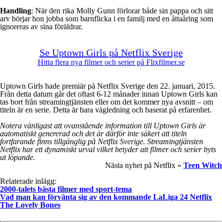
Handling
: När den rika Molly Gunn förlorar både sin pappa och sitt
arv börjar hon jobba som barnflicka i en familj med en åttaåring som
ignoreras av sina föräldrar.
Se Uptown Girls på Netflix Sverige
Hitta flera nya filmer och serier på Flixfilmer.se
Uptown Girls hade premiär på Netflix Sverige den 22. januari, 2015.
Från detta datum går det oftast 6-12 månader innan Uptown Girls kan
tas bort från streamingtjänsten eller om det kommer nya avsnitt – om
titeln är en serie. Detta är bara vägledning och baserat på erfarenhet.
Notera vänligast att ovanstående information till Uptown Girls är
automatiskt genererad och det är därför inte säkert att titeln
fortfarande finns tillgänglig på Netflix Sverige. Streamingtjänsten
Netflix har ett dynamiskt urval vilket betyder att filmer och serier byts
ut löpande.
Nästa nyhet på Netflix »
Teen Witch
Relaterade inlägg:
2000-talets bästa filmer med sport-tema
Vad man kan förvänta sig av den kommande LaLiga 24 Netflix
The Lovely Bones