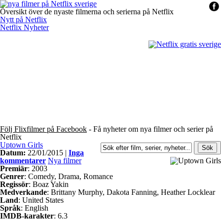
Översikt över de nyaste filmerna och serierna på Netflix
Nytt på Netflix
Netflix Nyheter
Följ Flixfilmer på Facebook
- Få nyheter om nya filmer och serier på
Netflix
Uptown Girls
Datum:
22/01/2015 |
Inga
kommentarer
Nya filmer
Premiär
: 2003
Genrer
: Comedy, Drama, Romance
Regissör
: Boaz Yakin
Medverkande
: Brittany Murphy, Dakota Fanning, Heather Locklear
Land
: United States
Språk
: English
IMDB-karakter
: 6.3