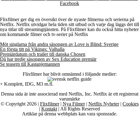
Facebook
Flixfilmer ger dig en översikt över de nyaste filmerna och serierna på
Netflix. Netflix utvidgar hela tiden sitt utbud och varje dag läggs det till
nya titlar till streamingtjänsten. På Flixfilmer kan du också hitta nyheter
om kommande filmer och tv-serier på Netflix
Möt singlarna från andra säsongen av Love is Blind: Sverige
En första titt på Vikings: Valhalla
Premiärdatum och trailer till danska Chosen
Då har tredje säsongen av Sex Education premiär
Se teasern till Kastanjemannen
Flixfilmer har blivit omnämnd i följande medier:
+ Komplett, IDG, M3 m.fl.
Denna sida är inte associerad med Netflix, Inc. Netflix är ett registrerat
varumärke
© Copyright 2026 |
Flixfilmer
|
Nya Filmer
|
Netflix Nyheter
|
Cookies
|
Kontakt
| All Rights Reserved
Artiklar på denna webbplats kan vara sponsrade.