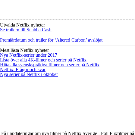
Utvalda Netflix nyheter
Se trailern till Snabba Cash
Premiärdatum och trailer för ‘Altered Carbon’ avslöjat
Mest lästa Netflix nyheter
Nya Netflix-serier under 2017
Lista över alla 4K-filmer och serier på Netflix
Hitta alla svenskspråkiga filmer och serier på Netflix
Netflix: Frågor och svar
Nya serier på Netflix i oktober
Få uppdateringar om nya filmer på Netflix Sverige - Följ Flixfilmer på