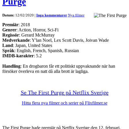
Purge
Datum:
12/02/2020 |
Inga kommentarer
Nya filmer
Premiär
: 2018
Genrer
: Action, Horror, Sci-Fi
Regissör
: Gerard McMurray
Medverkande
: Y'lan Noel, Lex Scott Davis, Joivan Wade
Land
: Japan, United States
Språk
: English, French, Spanish, Russian
IMDB-karakter
: 5.2
Handling
: En drogbaron får ett politiskt uppvaknande när han
försöker överleva en natt då alla brott är lagliga.
Se The First Purge på Netflix Sverige
Hitta flera nya filmer och serier på Flixfilmer.se
The First Purge hade premiär på Netflix Sverige den 12. februari,