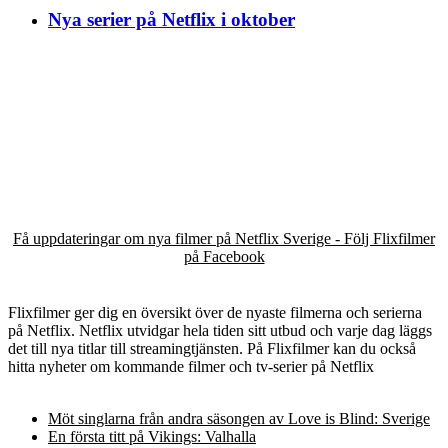
Nya serier på Netflix i oktober
Få uppdateringar om nya filmer på Netflix Sverige - Följ Flixfilmer
på Facebook
Flixfilmer ger dig en översikt över de nyaste filmerna och serierna
på Netflix. Netflix utvidgar hela tiden sitt utbud och varje dag läggs
det till nya titlar till streamingtjänsten. På Flixfilmer kan du också
hitta nyheter om kommande filmer och tv-serier på Netflix
Möt singlarna från andra säsongen av Love is Blind: Sverige
En första titt på Vikings: Valhalla