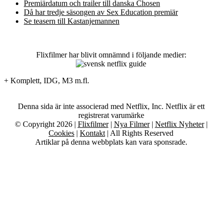
Premiärdatum och trailer till danska Chosen
Då har tredje säsongen av Sex Education premiär
Se teasern till Kastanjemannen
Flixfilmer har blivit omnämnd i följande medier:
+ Komplett, IDG, M3 m.fl.
Denna sida är inte associerad med Netflix, Inc. Netflix är ett
registrerat varumärke
© Copyright 2026 |
Flixfilmer
|
Nya Filmer
|
Netflix Nyheter
|
Cookies
|
Kontakt
| All Rights Reserved
Artiklar på denna webbplats kan vara sponsrade.