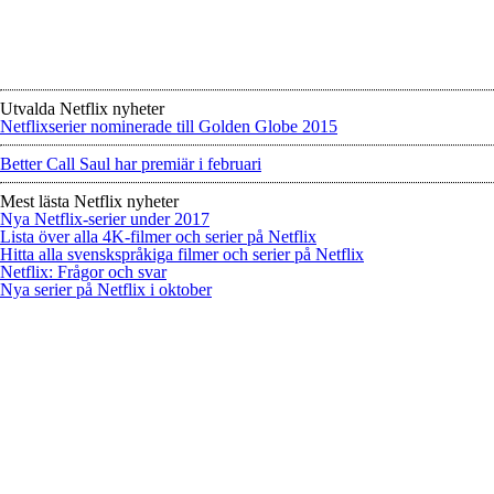
Utvalda Netflix nyheter
Netflixserier nominerade till Golden Globe 2015
Better Call Saul har premiär i februari
Mest lästa Netflix nyheter
Nya Netflix-serier under 2017
Lista över alla 4K-filmer och serier på Netflix
Hitta alla svenskspråkiga filmer och serier på Netflix
Netflix: Frågor och svar
Nya serier på Netflix i oktober