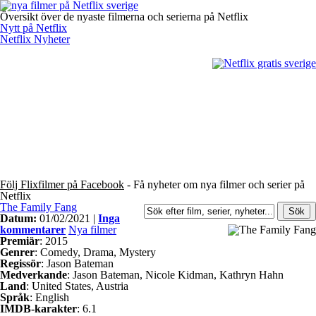
Översikt över de nyaste filmerna och serierna på Netflix
Nytt på Netflix
Netflix Nyheter
Följ Flixfilmer på Facebook
- Få nyheter om nya filmer och serier på
Netflix
The Family Fang
Datum:
01/02/2021 |
Inga
kommentarer
Nya filmer
Premiär
: 2015
Genrer
: Comedy, Drama, Mystery
Regissör
: Jason Bateman
Medverkande
: Jason Bateman, Nicole Kidman, Kathryn Hahn
Land
: United States, Austria
Språk
: English
IMDB-karakter
: 6.1