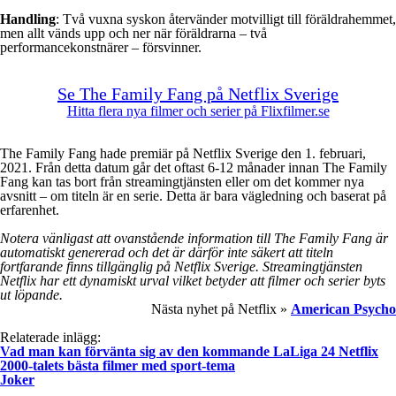
Handling
: Två vuxna syskon återvänder motvilligt till föräldrahemmet,
men allt vänds upp och ner när föräldrarna – två
performancekonstnärer – försvinner.
Se The Family Fang på Netflix Sverige
Hitta flera nya filmer och serier på Flixfilmer.se
The Family Fang hade premiär på Netflix Sverige den 1. februari,
2021. Från detta datum går det oftast 6-12 månader innan The Family
Fang kan tas bort från streamingtjänsten eller om det kommer nya
avsnitt – om titeln är en serie. Detta är bara vägledning och baserat på
erfarenhet.
Notera vänligast att ovanstående information till The Family Fang är
automatiskt genererad och det är därför inte säkert att titeln
fortfarande finns tillgänglig på Netflix Sverige. Streamingtjänsten
Netflix har ett dynamiskt urval vilket betyder att filmer och serier byts
ut löpande.
Nästa nyhet på Netflix »
American Psycho
Relaterade inlägg:
Vad man kan förvänta sig av den kommande LaLiga 24 Netflix
2000-talets bästa filmer med sport-tema
Joker