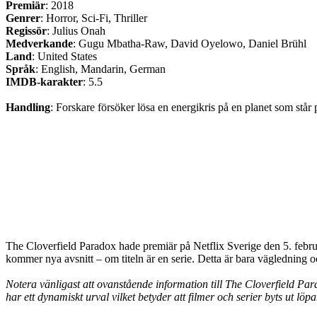
Premiär
: 2018
Genrer
: Horror, Sci-Fi, Thriller
Regissör
: Julius Onah
Medverkande
: Gugu Mbatha-Raw, David Oyelowo, Daniel Brühl
Land
: United States
Språk
: English, Mandarin, German
IMDB-karakter
: 5.5
Handling
: Forskare försöker lösa en energikris på en planet som står
The Cloverfield Paradox hade premiär på Netflix Sverige den 5. februa
kommer nya avsnitt – om titeln är en serie. Detta är bara vägledning o
Notera vänligast att ovanstående information till The Cloverfield Parad
har ett dynamiskt urval vilket betyder att filmer och serier byts ut löp