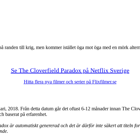
 på randen till krig, men kommer istället öga mot öga med en mörk altern
Se The Cloverfield Paradox på Netflix Sverige
Hitta flera nya filmer och serier på Flixfilmer.se
ri, 2018. Från detta datum går det oftast 6-12 månader innan The Clove
ch baserat på erfarenhet.
ox är automatiskt genererad och det är därför inte säkert att titeln fort
ande.