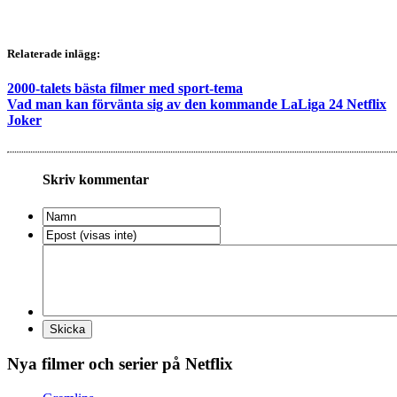
Relaterade inlägg:
2000-talets bästa filmer med sport-tema
Vad man kan förvänta sig av den kommande LaLiga 24 Netflix
Joker
Skriv kommentar
Nya filmer och serier på Netflix