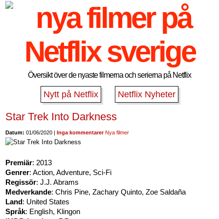
Översikt över de nyaste filmerna och serierna på Netflix
Nytt på Netflix
Netflix Nyheter
Star Trek Into Darkness
Datum:
01/06/2020 |
Inga kommentarer
Nya filmer
Premiär
: 2013
Genrer
: Action, Adventure, Sci-Fi
Regissör
: J.J. Abrams
Medverkande
: Chris Pine, Zachary Quinto, Zoe Saldaña
Land
: United States
Språk
: English, Klingon