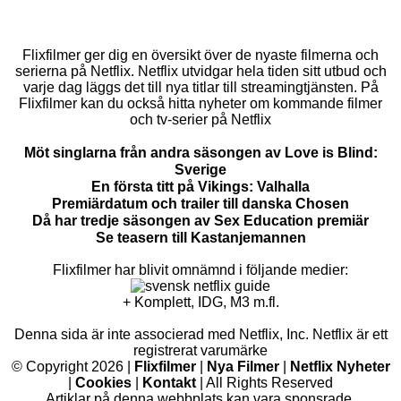
Flixfilmer ger dig en översikt över de nyaste filmerna och
serierna på Netflix. Netflix utvidgar hela tiden sitt utbud och
varje dag läggs det till nya titlar till streamingtjänsten. På
Flixfilmer kan du också hitta nyheter om kommande filmer
och tv-serier på Netflix
Möt singlarna från andra säsongen av Love is Blind:
Sverige
En första titt på Vikings: Valhalla
Premiärdatum och trailer till danska Chosen
Då har tredje säsongen av Sex Education premiär
Se teasern till Kastanjemannen
Flixfilmer har blivit omnämnd i följande medier:
+ Komplett, IDG, M3 m.fl.
Denna sida är inte associerad med Netflix, Inc. Netflix är ett
registrerat varumärke
© Copyright 2026 |
Flixfilmer
|
Nya Filmer
|
Netflix Nyheter
|
Cookies
|
Kontakt
| All Rights Reserved
Artiklar på denna webbplats kan vara sponsrade.