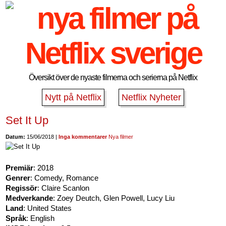
Översikt över de nyaste filmerna och serierna på Netflix
Nytt på Netflix
Netflix Nyheter
Set It Up
Datum:
15/06/2018 |
Inga kommentarer
Nya filmer
Premiär
: 2018
Genrer
: Comedy, Romance
Regissör
: Claire Scanlon
Medverkande
: Zoey Deutch, Glen Powell, Lucy Liu
Land
: United States
Språk
: English