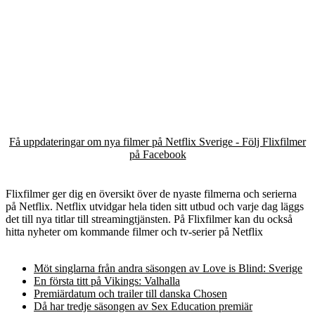
Få uppdateringar om nya filmer på Netflix Sverige - Följ Flixfilmer
på Facebook
Flixfilmer ger dig en översikt över de nyaste filmerna och serierna
på Netflix. Netflix utvidgar hela tiden sitt utbud och varje dag läggs
det till nya titlar till streamingtjänsten. På Flixfilmer kan du också
hitta nyheter om kommande filmer och tv-serier på Netflix
Möt singlarna från andra säsongen av Love is Blind: Sverige
En första titt på Vikings: Valhalla
Premiärdatum och trailer till danska Chosen
Då har tredje säsongen av Sex Education premiär