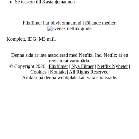
Se teasern till Kastanjemannen
Flixfilmer har blivit omnämnd i följande medier:
+ Komplett, IDG, M3 m.fl.
Denna sida är inte associerad med Netflix, Inc. Netflix är ett
registrerat varumärke
© Copyright 2026 |
Flixfilmer
|
Nya Filmer
|
Netflix Nyheter
|
Cookies
|
Kontakt
| All Rights Reserved
Artiklar på denna webbplats kan vara sponsrade.