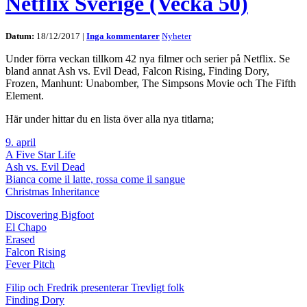
Netflix Sverige (Vecka 50)
Datum:
18/12/2017 |
Inga kommentarer
Nyheter
Under förra veckan tillkom 42 nya filmer och serier på Netflix. Se
bland annat Ash vs. Evil Dead, Falcon Rising, Finding Dory,
Frozen, Manhunt: Unabomber, The Simpsons Movie och The Fifth
Element.
Här under hittar du en lista över alla nya titlarna;
9. april
A Five Star Life
Ash vs. Evil Dead
Bianca come il latte, rossa come il sangue
Christmas Inheritance
Discovering Bigfoot
El Chapo
Erased
Falcon Rising
Fever Pitch
Filip och Fredrik presenterar Trevligt folk
Finding Dory