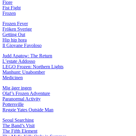
Fiore
Fist Fight
Frozen
Frozen Fever
Fröken Sverige
Getting Out
Hip hip hora
Il Giovane Favoloso
Judd Apatow: The Return
L’estate Addosso
LEGO Frozen: Northern Lights
Manhunt: Unabomber
Medicinen
Mig äger ingen
Olaf’s Frozen Adventure
Paranormal Activity
Pottersville
Reggie Yates Outside Man
Seoul Searching
The Band’s Visit
The Fifth Element