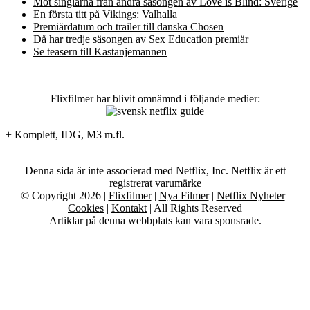
Möt singlarna från andra säsongen av Love is Blind: Sverige
En första titt på Vikings: Valhalla
Premiärdatum och trailer till danska Chosen
Då har tredje säsongen av Sex Education premiär
Se teasern till Kastanjemannen
Flixfilmer har blivit omnämnd i följande medier:
+ Komplett, IDG, M3 m.fl.
Denna sida är inte associerad med Netflix, Inc. Netflix är ett
registrerat varumärke
© Copyright 2026 |
Flixfilmer
|
Nya Filmer
|
Netflix Nyheter
|
Cookies
|
Kontakt
| All Rights Reserved
Artiklar på denna webbplats kan vara sponsrade.