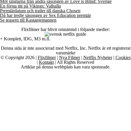
Möt singlarna från andra säsongen av Love is Blind: Sverige
En första titt på Vikings: Valhalla
Premiärdatum och trailer till danska Chosen
Då har tredje säsongen av Sex Education premiär
Se teasern till Kastanjemannen
Flixfilmer har blivit omnämnd i följande medier:
+ Komplett, IDG, M3 m.fl.
Denna sida är inte associerad med Netflix, Inc. Netflix är ett registrerat
varumärke
© Copyright 2026 |
Flixfilmer
|
Nya Filmer
|
Netflix Nyheter
|
Cookies
|
Kontakt
| All Rights Reserved
Artiklar på denna webbplats kan vara sponsrade.