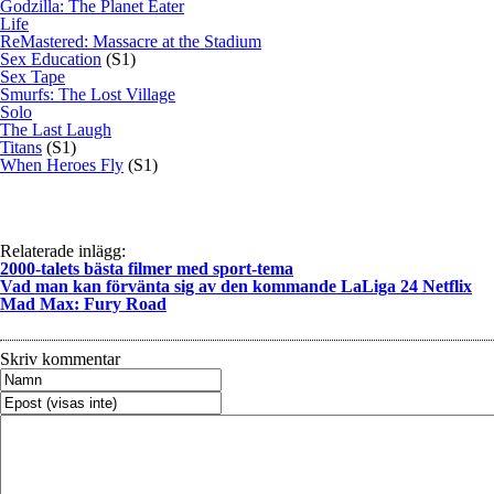
Godzilla: The Planet Eater
Life
ReMastered: Massacre at the Stadium
Sex Education
(S1)
Sex Tape
Smurfs: The Lost Village
Solo
The Last Laugh
Titans
(S1)
When Heroes Fly
(S1)
Relaterade inlägg:
2000-talets bästa filmer med sport-tema
Vad man kan förvänta sig av den kommande LaLiga 24 Netflix
Mad Max: Fury Road
Skriv kommentar