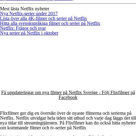
Mest lästa Netflix nyheter
Nya Netflix-serier under 2017
Lista över alla 4K-filmer och serier på Netflix
Hitta alla svenskspråkiga filmer och serier på Netflix
Netflix: Frågor och svar
Nya serier på Netflix i oktober
Få uppdateringar om nya filmer på Netflix Sverige - Följ Flixfilmer på
Facebook
Flixfilmer ger dig en översikt över de nyaste filmerna och serierna på
Netflix. Netflix utvidgar hela tiden sitt utbud och varje dag läggs det till
nya titlar till streamingtjänsten. På Flixfilmer kan du också hitta nyheter
om kommande filmer och tv-serier på Netflix