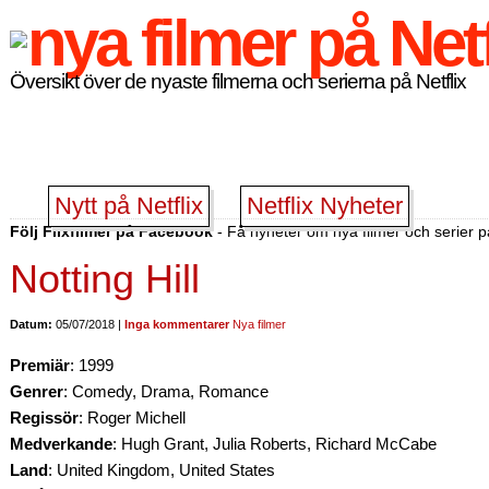
Översikt över de nyaste filmerna och serierna på Netflix
Nytt på Netflix
Netflix Nyheter
Följ Flixfilmer på Facebook
- Få nyheter om nya filmer och serier på
Notting Hill
Datum:
05/07/2018 |
Inga kommentarer
Nya filmer
Premiär
: 1999
Genrer
: Comedy, Drama, Romance
Regissör
: Roger Michell
Medverkande
: Hugh Grant, Julia Roberts, Richard McCabe
Land
: United Kingdom, United States