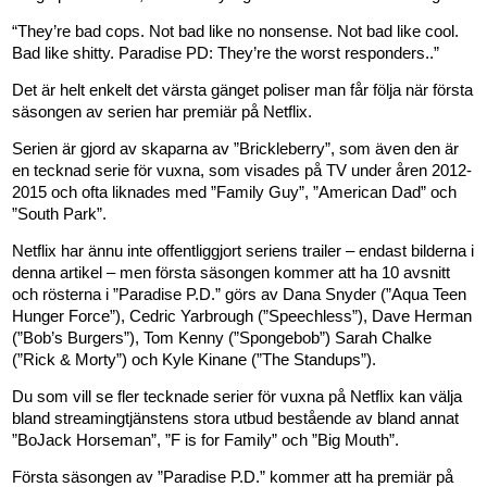
“They’re bad cops. Not bad like no nonsense. Not bad like cool.
Bad like shitty. Paradise PD: They’re the worst responders..”
Det är helt enkelt det värsta gänget poliser man får följa när första
säsongen av serien har premiär på Netflix.
Serien är gjord av skaparna av ”Brickleberry”, som även den är
en tecknad serie för vuxna, som visades på TV under åren 2012-
2015 och ofta liknades med ”Family Guy”, ”American Dad” och
”South Park”.
Netflix har ännu inte offentliggjort seriens trailer – endast bilderna i
denna artikel – men första säsongen kommer att ha 10 avsnitt
och rösterna i ”Paradise P.D.” görs av Dana Snyder (”Aqua Teen
Hunger Force”), Cedric Yarbrough (”Speechless”), Dave Herman
(”Bob’s Burgers”), Tom Kenny (”Spongebob”) Sarah Chalke
(”Rick & Morty”) och Kyle Kinane (”The Standups”).
Du som vill se fler tecknade serier för vuxna på Netflix kan välja
bland streamingtjänstens stora utbud bestående av bland annat
”BoJack Horseman”, ”F is for Family” och ”Big Mouth”.
Första säsongen av ”Paradise P.D.” kommer att ha premiär på