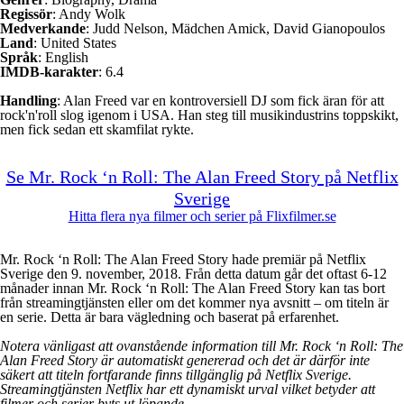
Regissör
: Andy Wolk
Medverkande
: Judd Nelson, Mädchen Amick, David Gianopoulos
Land
: United States
Språk
: English
IMDB-karakter
: 6.4
Handling
: Alan Freed var en kontroversiell DJ som fick äran för att
rock'n'roll slog igenom i USA. Han steg till musikindustrins toppskikt,
men fick sedan ett skamfilat rykte.
Se Mr. Rock ‘n Roll: The Alan Freed Story på Netflix
Sverige
Hitta flera nya filmer och serier på Flixfilmer.se
Mr. Rock ‘n Roll: The Alan Freed Story hade premiär på Netflix
Sverige den 9. november, 2018. Från detta datum går det oftast 6-12
månader innan Mr. Rock ‘n Roll: The Alan Freed Story kan tas bort
från streamingtjänsten eller om det kommer nya avsnitt – om titeln är
en serie. Detta är bara vägledning och baserat på erfarenhet.
Notera vänligast att ovanstående information till Mr. Rock ‘n Roll: The
Alan Freed Story är automatiskt genererad och det är därför inte
säkert att titeln fortfarande finns tillgänglig på Netflix Sverige.
Streamingtjänsten Netflix har ett dynamiskt urval vilket betyder att
filmer och serier byts ut löpande.