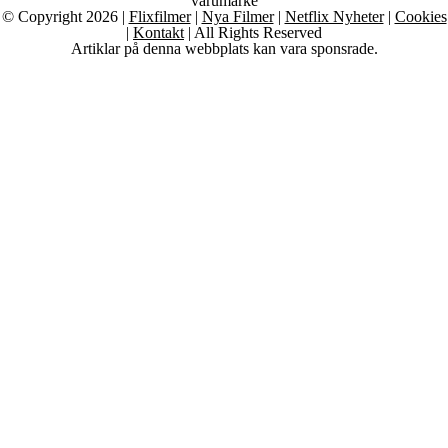
varumärke
© Copyright 2026 |
Flixfilmer
|
Nya Filmer
|
Netflix Nyheter
|
Cookies
|
Kontakt
| All Rights Reserved
Artiklar på denna webbplats kan vara sponsrade.