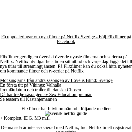
Få uppdateringar om nya filmer på Netflix Sverige - Följ Flixfilmer på
Facebook
Flixfilmer ger dig en översikt över de nyaste filmerna och serierna på
Netflix. Netflix utvidgar hela tiden sitt utbud och varje dag läggs det till
nya titlar till streamingtjänsten. På Flixfilmer kan du också hitta nyheter
om kommande filmer och tv-serier på Netflix
Möt singlarna från andra säsongen av Love is Blind: Sverige
En första titt på Vikings: Valhalla
Premiärdatum och trailer till danska Chosen
Då har tredje säsongen av Sex Education premiär
Se teasern till Kastanjemannen
Flixfilmer har blivit omnämnd i följande medier:
+ Komplett, IDG, M3 m.fl.
Denna sida är inte associerad med Netflix, Inc. Netflix är ett registrerat