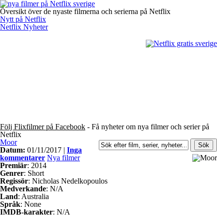
Översikt över de nyaste filmerna och serierna på Netflix
Nytt på Netflix
Netflix Nyheter
Följ Flixfilmer på Facebook
- Få nyheter om nya filmer och serier på
Netflix
Moor
Datum:
01/11/2017 |
Inga
kommentarer
Nya filmer
Premiär
: 2014
Genrer
: Short
Regissör
: Nicholas Nedelkopoulos
Medverkande
: N/A
Land
: Australia
Språk
: None
IMDB-karakter
: N/A