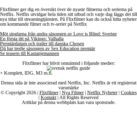
Flixfilmer ger dig en översikt över de nyaste filmerna och serierna på
Netflix. Netflix utvidgar hela tiden sitt utbud och varje dag läggs det till
nya titlar till streamingtjänsten. På Flixfilmer kan du också hitta nyheter
om kommande filmer och tv-serier på Netflix
Möt singlarna från andra säsongen av Love is Blind: Sverige
En första titt på Vikings: Valhalla
Premiärdatum och trailer till danska Chosen
Då har tredje säsongen av Sex Education premiär
Se teasern till Kastanjemannen
Flixfilmer har blivit omnämnd i följande medier:
+ Komplett, IDG, M3 m.fl.
Denna sida är inte associerad med Netflix, Inc. Netflix är ett registrerat
varumärke
© Copyright 2026 |
Flixfilmer
|
Nya Filmer
|
Netflix Nyheter
|
Cookies
|
Kontakt
| All Rights Reserved
Artiklar på denna webbplats kan vara sponsrade.