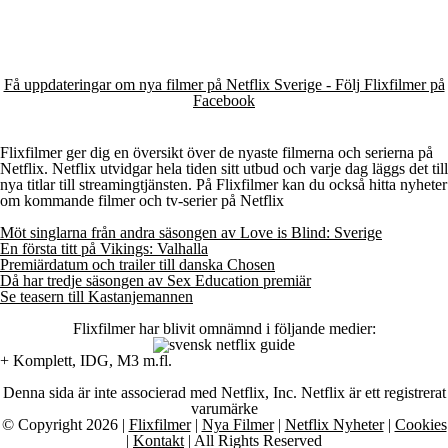
Få uppdateringar om nya filmer på Netflix Sverige - Följ Flixfilmer på
Facebook
Flixfilmer ger dig en översikt över de nyaste filmerna och serierna på
Netflix. Netflix utvidgar hela tiden sitt utbud och varje dag läggs det till
nya titlar till streamingtjänsten. På Flixfilmer kan du också hitta nyheter
om kommande filmer och tv-serier på Netflix
Möt singlarna från andra säsongen av Love is Blind: Sverige
En första titt på Vikings: Valhalla
Premiärdatum och trailer till danska Chosen
Då har tredje säsongen av Sex Education premiär
Se teasern till Kastanjemannen
Flixfilmer har blivit omnämnd i följande medier:
+ Komplett, IDG, M3 m.fl.
Denna sida är inte associerad med Netflix, Inc. Netflix är ett registrerat
varumärke
© Copyright 2026 |
Flixfilmer
|
Nya Filmer
|
Netflix Nyheter
|
Cookies
|
Kontakt
| All Rights Reserved