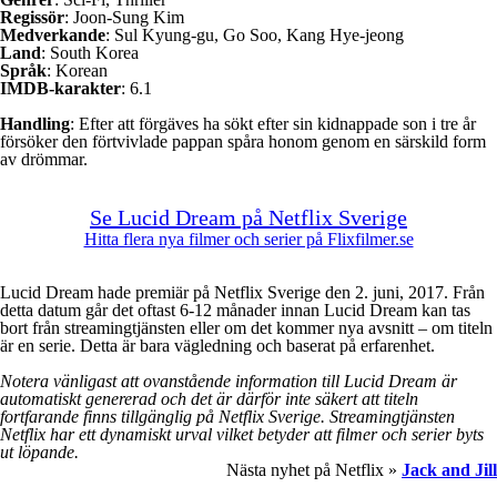
Regissör
: Joon-Sung Kim
Medverkande
: Sul Kyung-gu, Go Soo, Kang Hye-jeong
Land
: South Korea
Språk
: Korean
IMDB-karakter
: 6.1
Handling
: Efter att förgäves ha sökt efter sin kidnappade son i tre år
försöker den förtvivlade pappan spåra honom genom en särskild form
av drömmar.
Se Lucid Dream på Netflix Sverige
Hitta flera nya filmer och serier på Flixfilmer.se
Lucid Dream hade premiär på Netflix Sverige den 2. juni, 2017. Från
detta datum går det oftast 6-12 månader innan Lucid Dream kan tas
bort från streamingtjänsten eller om det kommer nya avsnitt – om titeln
är en serie. Detta är bara vägledning och baserat på erfarenhet.
Notera vänligast att ovanstående information till Lucid Dream är
automatiskt genererad och det är därför inte säkert att titeln
fortfarande finns tillgänglig på Netflix Sverige. Streamingtjänsten
Netflix har ett dynamiskt urval vilket betyder att filmer och serier byts
ut löpande.
Nästa nyhet på Netflix »
Jack and Jill