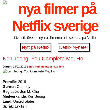
Översikt över de nyaste filmerna och serierna på Netflix
Nytt på Netflix
Netflix Nyheter
Ken Jeong: You Complete Me, Ho
Datum:
14/02/2019 |
Inga kommentarer
Nya filmer
Premiär
: 2019
Genrer
: Comedy
Regissör
: Jon M. Chu
Medverkande
: Ken Jeong
Land
: United States
Språk
: English