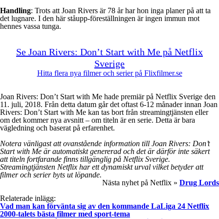
Handling
: Trots att Joan Rivers är 78 år har hon inga planer på att ta
det lugnare. I den här ståupp-föreställningen är ingen immun mot
hennes vassa tunga.
Se Joan Rivers: Don’t Start with Me på Netflix
Sverige
Hitta flera nya filmer och serier på Flixfilmer.se
Joan Rivers: Don’t Start with Me hade premiär på Netflix Sverige den
11. juli, 2018. Från detta datum går det oftast 6-12 månader innan Joan
Rivers: Don’t Start with Me kan tas bort från streamingtjänsten eller
om det kommer nya avsnitt – om titeln är en serie. Detta är bara
vägledning och baserat på erfarenhet.
Notera vänligast att ovanstående information till Joan Rivers: Don’t
Start with Me är automatiskt genererad och det är därför inte säkert
att titeln fortfarande finns tillgänglig på Netflix Sverige.
Streamingtjänsten Netflix har ett dynamiskt urval vilket betyder att
filmer och serier byts ut löpande.
Nästa nyhet på Netflix »
Drug Lords
Relaterade inlägg:
Vad man kan förvänta sig av den kommande LaLiga 24 Netflix
2000-talets bästa filmer med sport-tema