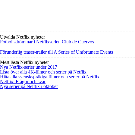
Utvalda Netflix nyheter
Fotbollsdrömmar i Netflixserien Club de Cuervos
Förunderlig teaser-trailer till A Series of Unfortunate Events
Mest lästa Netflix nyheter
Nya Netflix-serier under 2017
Lista över alla 4K-filmer och serier på Netflix
Hitta alla svenskspråkiga filmer och serier på Netflix
Netflix: Frågor och svar
Nya serier på Netflix i oktober