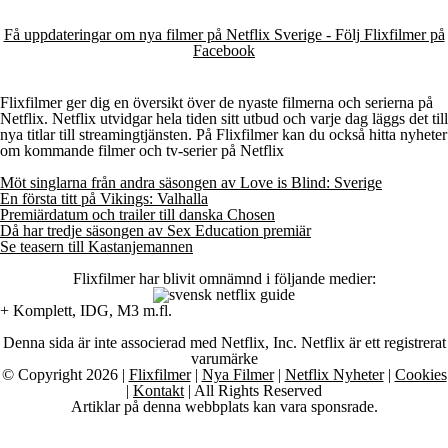
Få uppdateringar om nya filmer på Netflix Sverige - Följ Flixfilmer på
Facebook
Flixfilmer ger dig en översikt över de nyaste filmerna och serierna på
Netflix. Netflix utvidgar hela tiden sitt utbud och varje dag läggs det till
nya titlar till streamingtjänsten. På Flixfilmer kan du också hitta nyheter
om kommande filmer och tv-serier på Netflix
Möt singlarna från andra säsongen av Love is Blind: Sverige
En första titt på Vikings: Valhalla
Premiärdatum och trailer till danska Chosen
Då har tredje säsongen av Sex Education premiär
Se teasern till Kastanjemannen
Flixfilmer har blivit omnämnd i följande medier:
+ Komplett, IDG, M3 m.fl.
Denna sida är inte associerad med Netflix, Inc. Netflix är ett registrerat
varumärke
© Copyright 2026 |
Flixfilmer
|
Nya Filmer
|
Netflix Nyheter
|
Cookies
|
Kontakt
| All Rights Reserved
Artiklar på denna webbplats kan vara sponsrade.