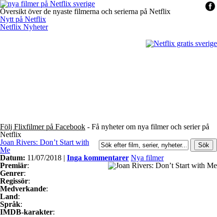
Översikt över de nyaste filmerna och serierna på Netflix
Nytt på Netflix
Netflix Nyheter
Följ Flixfilmer på Facebook
- Få nyheter om nya filmer och serier på
Netflix
Joan Rivers: Don’t Start with
Me
Datum:
11/07/2018 |
Inga kommentarer
Nya filmer
Premiär
:
Genrer
:
Regissör
:
Medverkande
:
Land
:
Språk
:
IMDB-karakter
: