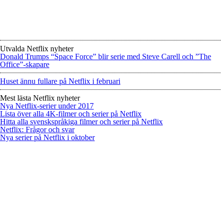
Utvalda Netflix nyheter
Donald Trumps “Space Force” blir serie med Steve Carell och ”The
Office”-skapare
Huset ännu fullare på Netflix i februari
Mest lästa Netflix nyheter
Nya Netflix-serier under 2017
Lista över alla 4K-filmer och serier på Netflix
Hitta alla svenskspråkiga filmer och serier på Netflix
Netflix: Frågor och svar
Nya serier på Netflix i oktober