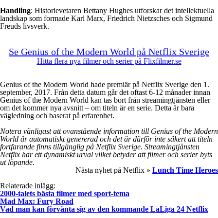
Handling
: Historievetaren Bettany Hughes utforskar det intellektuella
landskap som formade Karl Marx, Friedrich Nietzsches och Sigmund
Freuds livsverk.
Se Genius of the Modern World på Netflix Sverige
Hitta flera nya filmer och serier på Flixfilmer.se
Genius of the Modern World hade premiär på Netflix Sverige den 1.
september, 2017. Från detta datum går det oftast 6-12 månader innan
Genius of the Modern World kan tas bort från streamingtjänsten eller
om det kommer nya avsnitt – om titeln är en serie. Detta är bara
vägledning och baserat på erfarenhet.
Notera vänligast att ovanstående information till Genius of the Modern
World är automatiskt genererad och det är därför inte säkert att titeln
fortfarande finns tillgänglig på Netflix Sverige. Streamingtjänsten
Netflix har ett dynamiskt urval vilket betyder att filmer och serier byts
ut löpande.
Nästa nyhet på Netflix »
Lunch Time Heroes
Relaterade inlägg:
2000-talets bästa filmer med sport-tema
Mad Max: Fury Road
Vad man kan förvänta sig av den kommande LaLiga 24 Netflix