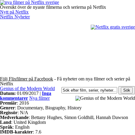
Översikt över de nyaste filmerna och serierna på Netflix
Nytt på Netflix
Netflix Nyheter
Följ Flixfilmer på Facebook
- Få nyheter om nya filmer och serier på
Netflix
Genius of the Modern World
Datum:
01/09/2017 |
Inga
kommentarer
Nya filmer
Premiär
: 2016
Genrer
: Documentary, Biography, History
Regissör
: N/A
Medverkande
: Bettany Hughes, Simon Goldhill, Hannah Dawson
Land
: United Kingdom
Språk
: English
IMDB-karakter
: 7.6