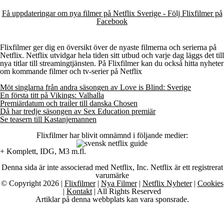
Få uppdateringar om nya filmer på Netflix Sverige - Följ Flixfilmer på
Facebook
Flixfilmer ger dig en översikt över de nyaste filmerna och serierna på
Netflix. Netflix utvidgar hela tiden sitt utbud och varje dag läggs det till
nya titlar till streamingtjänsten. På Flixfilmer kan du också hitta nyheter
om kommande filmer och tv-serier på Netflix
Möt singlarna från andra säsongen av Love is Blind: Sverige
En första titt på Vikings: Valhalla
Premiärdatum och trailer till danska Chosen
Då har tredje säsongen av Sex Education premiär
Se teasern till Kastanjemannen
Flixfilmer har blivit omnämnd i följande medier:
+ Komplett, IDG, M3 m.fl.
Denna sida är inte associerad med Netflix, Inc. Netflix är ett registrerat
varumärke
© Copyright 2026 |
Flixfilmer
|
Nya Filmer
|
Netflix Nyheter
|
Cookies
|
Kontakt
| All Rights Reserved
Artiklar på denna webbplats kan vara sponsrade.