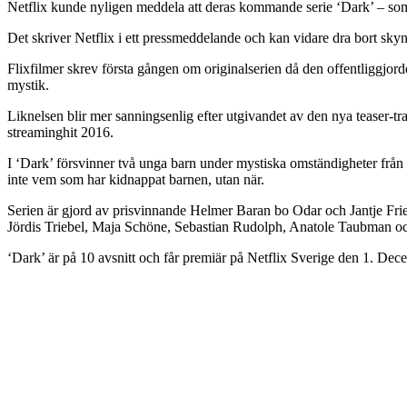
Netflix kunde nyligen meddela att deras kommande serie ‘Dark’ – som 
Det skriver Netflix i ett pressmeddelande och kan vidare dra bort skynke
Flixfilmer skrev första gången om originalserien då den offentliggjord
mystik.
Liknelsen blir mer sanningsenlig efter utgivandet av den nya teaser-t
streaminghit 2016.
I ‘Dark’ försvinner två unga barn under mystiska omständigheter från en 
inte vem som har kidnappat barnen, utan när.
Serien är gjord av prisvinnande Helmer Baran bo Odar och Jantje Fri
Jördis Triebel, Maja Schöne, Sebastian Rudolph, Anatole Taubman 
‘Dark’ är på 10 avsnitt och får premiär på Netflix Sverige den 1. Dec