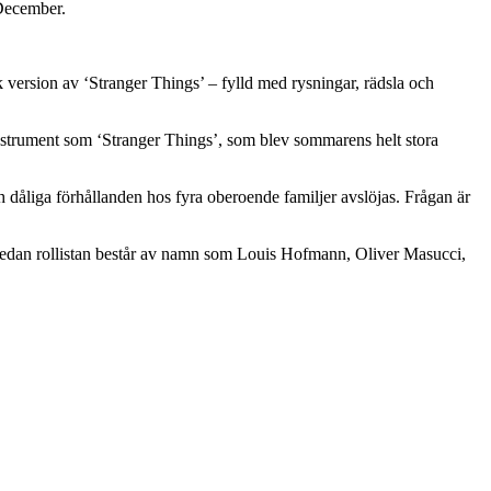
 December.
k version av ‘Stranger Things’ – fylld med rysningar, rädsla och
 instrument som ‘Stranger Things’, som blev sommarens helt stora
och dåliga förhållanden hos fyra oberoende familjer avslöjas. Frågan är
medan rollistan består av namn som Louis Hofmann, Oliver Masucci,