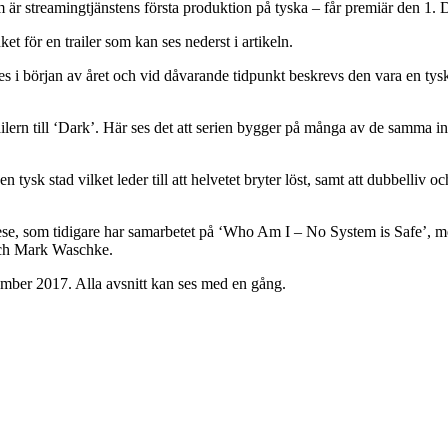
är streamingtjänstens första produktion på tyska – får premiär den 1.
t för en trailer som kan ses nederst i artikeln.
es i början av året och vid dåvarande tidpunkt beskrevs den vara en tys
railern till ‘Dark’. Här ses det att serien bygger på många av de samma
tysk stad vilket leder till att helvetet bryter löst, samt att dubbelliv 
ese, som tidigare har samarbetet på ‘Who Am I – No System is Safe’, 
och Mark Waschke.
ember 2017. Alla avsnitt kan ses med en gång.