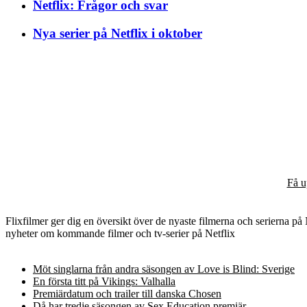
Netflix: Frågor och svar
Nya serier på Netflix i oktober
Få u
Flixfilmer ger dig en översikt över de nyaste filmerna och serierna på Ne
nyheter om kommande filmer och tv-serier på Netflix
Möt singlarna från andra säsongen av Love is Blind: Sverige
En första titt på Vikings: Valhalla
Premiärdatum och trailer till danska Chosen
Då har tredje säsongen av Sex Education premiär