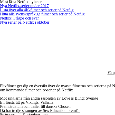
Mest lästa Netflix nyheter
Nya Netflix-serier under 2017
Lista över alla 4K-filmer och serier på Netflix
Hitta alla svenskspråkiga filmer och serier på Netflix
Netflix: Frågor och svar
Nya serier på Netflix i oktober
Få u
Flixfilmer ger dig en översikt över de nyaste filmerna och serierna på Net
om kommande filmer och tv-serier på Netflix
Möt singlarna från andra säsongen av Love is Blind: Sverige
En första titt på Vikings: Valhalla
Premiärdatum och trailer till danska Chosen
Då har tredje säsongen av Sex Education premiär
Se teasern till Kastanjemannen