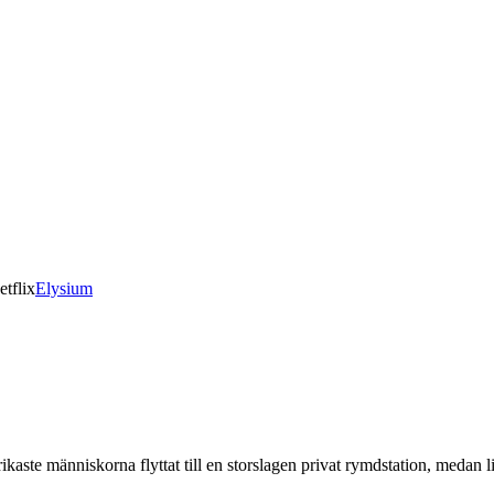
etflix
Elysium
rikaste människorna flyttat till en storslagen privat rymdstation, medan li