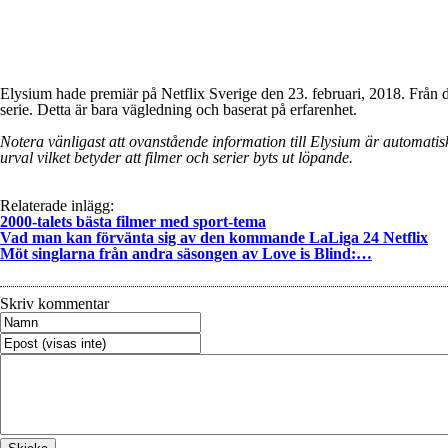
Elysium hade premiär på Netflix Sverige den 23. februari, 2018. Från d
serie. Detta är bara vägledning och baserat på erfarenhet.
Notera vänligast att ovanstående information till Elysium är automatiskt
urval vilket betyder att filmer och serier byts ut löpande.
Relaterade inlägg:
2000-talets bästa filmer med sport-tema
Vad man kan förvänta sig av den kommande LaLiga 24 Netflix
Möt singlarna från andra säsongen av Love is Blind:…
Skriv kommentar