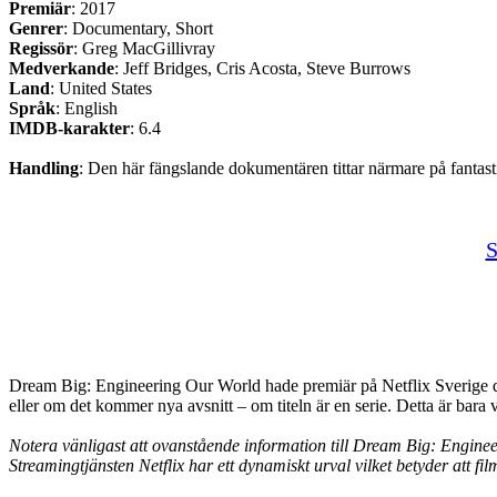
Premiär
: 2017
Genrer
: Documentary, Short
Regissör
: Greg MacGillivray
Medverkande
: Jeff Bridges, Cris Acosta, Steve Burrows
Land
: United States
Språk
: English
IMDB-karakter
: 6.4
Handling
: Den här fängslande dokumentären tittar närmare på fantast
S
Dream Big: Engineering Our World hade premiär på Netflix Sverige de
eller om det kommer nya avsnitt – om titeln är en serie. Detta är bara 
Notera vänligast att ovanstående information till Dream Big: Engineeri
Streamingtjänsten Netflix har ett dynamiskt urval vilket betyder att fil