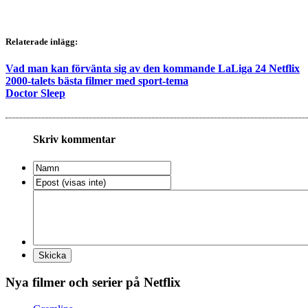
Relaterade inlägg:
Vad man kan förvänta sig av den kommande LaLiga 24 Netflix
2000-talets bästa filmer med sport-tema
Doctor Sleep
Skriv kommentar
Nya filmer och serier på Netflix