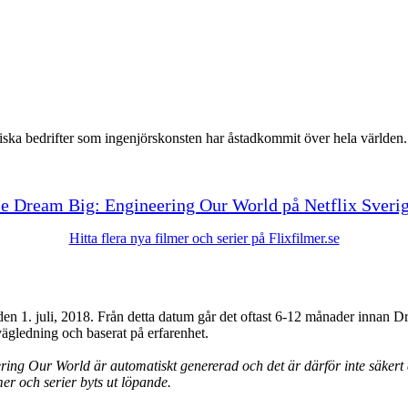
iska bedrifter som ingenjörskonsten har åstadkommit över hela världen. 
e Dream Big: Engineering Our World på Netflix Sveri
Hitta flera nya filmer och serier på Flixfilmer.se
n 1. juli, 2018. Från detta datum går det oftast 6-12 månader innan D
vägledning och baserat på erfarenhet.
ng Our World är automatiskt genererad och det är därför inte säkert att 
mer och serier byts ut löpande.